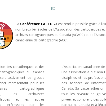
La
Conférence CARTO 23
est
rend
ue
possible
gr
â
ce
à
l
‘
a
i
n
omb
re
ux
b
én
é
v
oles
de
L’Association des cartothèques et
archives cartographiques du Canada (ACACC)
et
de
l
‘
Ass
oci
can
ad
ienne
de
cart
ograph
ie
(
ACC
).
tion des cartothèques et des
L’Association canadienne de 
 cartographiques du Canada
une association à but non lu
sert activement de groupe
disciplines et les profession
nnel représentatif pour les
des sciences de l’informa
hécaires cartographiques
Canada. Sa vaste adhésion re
ens, les archivistes
tous les niveaux de gouver
aphiques et les autres
privée, et comprend des col
es intéressées par les
partout au Canada et à l’étra