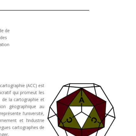
de
de
 des
ation
cartographie (ACC) est
cratif qui promeut les
s de la cartographie et
tion géographique au
présente l’université,
nement et l’industrie
lègues cartographes de
nger.