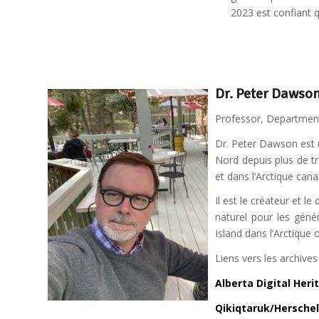
20
23
est
conf
iant
q
Dr. Peter Dawso
Professor, Department
Dr. Peter Dawson est u
Nord depuis plus de t
et dans l’Arctique cana
Il est le créateur et l
naturel pour les géné
Island dans l’Arctique 
Liens vers les archive
Alberta Digital Heri
Qikiqtaruk/Herschel 