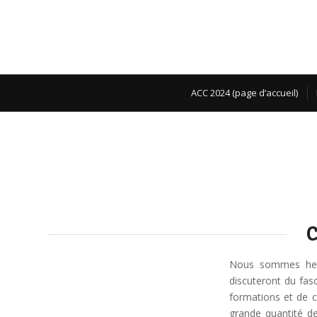
ACC 2024 (page d’accueil)
C
N
ous
s
omm
es
he
disc
uter
ont
du
fas
formations
et
de
c
grand
e
quant
ité
d