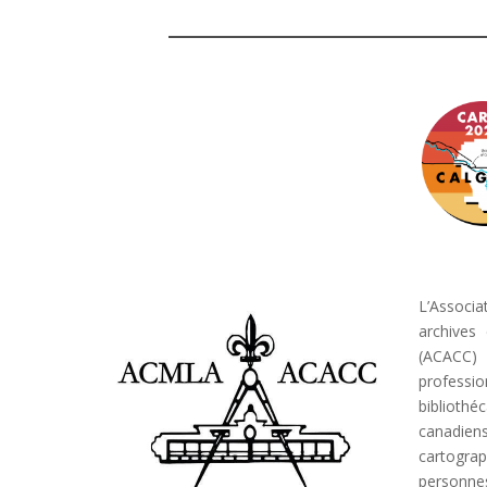
L’Associa
archives
(ACACC) 
professio
bibliot
canadi
cartogr
personn