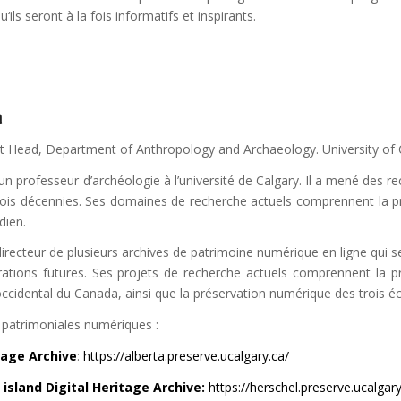
u
‘
ils
ser
ont
à
la
f
ois
inform
at
if
s
et
inspir
ants
.
n
 Head, Department of Anthropology and Archaeology. University of 
n professeur d’archéologie à l’université de Calgary. Il a mené des r
rois décennies. Ses domaines de recherche actuels comprennent la p
dien.
e directeur de plusieurs archives de patrimoine numérique en ligne qui s
rations futures. Ses projets de recherche actuels comprennent la pr
occidental du Canada, ainsi que la préservation numérique des trois éc
s patrimoniales numériques :
tage Archive
:
https://alberta.preserve.ucalgary.ca/
island Digital Heritage Archive:
https://herschel.preserve.ucalgary