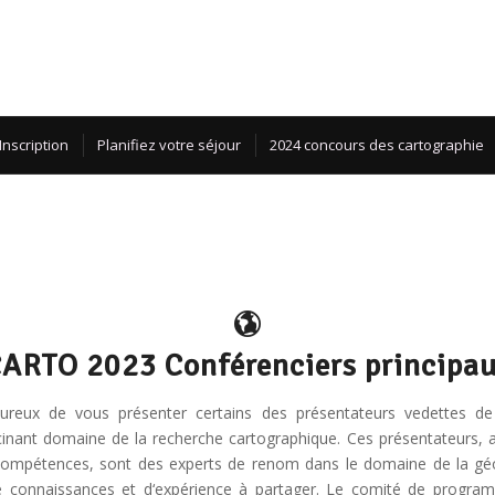
Inscription
Planifiez votre séjour
2024 concours des cartographie
ARTO 2023 Conférenciers principa
ure
ux
de
v
ous
pr
és
enter
cert
ains
des
pr
és
ent
ateurs
v
ed
ettes
de
c
inant
dom
aine
de
la
rec
her
che
cart
ograph
ique
.
Ces
pr
és
ent
ateurs
,
omp
é
ten
ces
,
s
ont
des
experts
de
ren
om
d
ans
le
dom
aine
de
la
g
é
e
con
na
iss
ances
et
d
‘
exp
é
ri
ence
à
part
ager
.
Le
com
ité
de
program