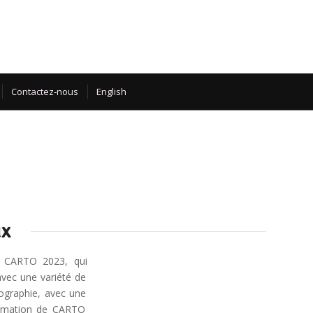
Contactez-nous
English
ux
C
ART
O
20
23
,
qui
a
vec
une
vari
ét
é
de
ograph
ie
,
a
vec
une
m
ation
de
C
ART
O